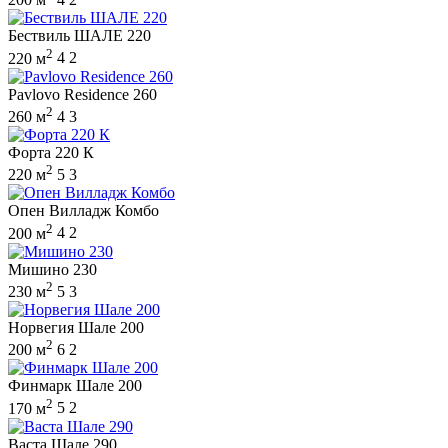
Бествиль ШАЛЕ 220
2
220 м
4
2
Pavlovo Residence 260
2
260 м
4
3
Форта 220 К
2
220 м
5
3
Опен Вилладж Комбо
2
200 м
4
2
Мишино 230
2
230 м
5
3
Норвегия Шале 200
2
200 м
6
2
Финмарк Шале 200
2
170 м
5
2
Васта Шале 290