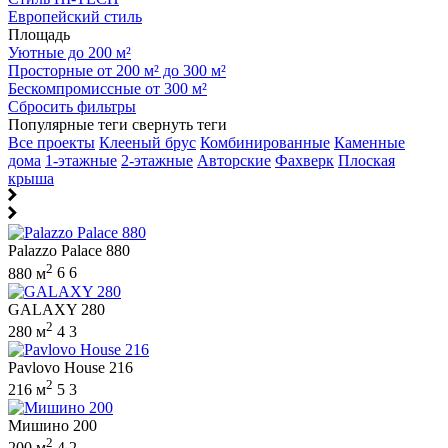
Европейский стиль
Площадь
Уютные до 200 м²
Просторные от 200 м² до 300 м²
Бескомпромиссные от 300 м²
Сбросить фильтры
Популярные теги
свернуть теги
Все проекты
Клееный брус
Комбинированные
Каменные
дома
1-этажные
2-этажные
Авторские
Фахверк
Плоская
крыша
Palazzo Palace 880
2
880 м
6
6
GALAXY 280
2
280 м
4
3
Pavlovo House 216
2
216 м
5
3
Мишино 200
2
200 м
4
2