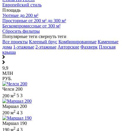
Европейский стиль
Площадь
Уютные до 200 м²
Просторные от 200 м² до 300 м²
Бескомпромиссные от 300 м²
Сбросить фильтры
Популярные теги
свернуть теги
Все проекты
Клееный брус
Комбинированные
Каменные
дома
1-этажные
2-этажные
Авторские
Фахверк
Плоская
крыша
9,9
МЛН
РУБ.
Челси 200
2
200 м
5
3
Маршал 200
2
200 м
4
3
Маршал 190
2
190 м
4
3