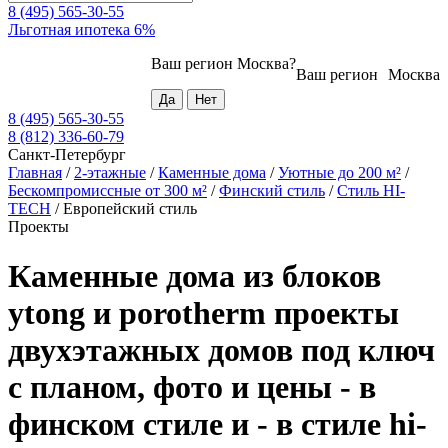
8 (495) 565-30-55
Льготная ипотека 6%
Ваш регион
Москва
?
Ваш регион
Москва
8 (495) 565-30-55
8 (812) 336-60-79
Санкт-Петербург
Главная
/
2-этажные
/
Каменные дома
/
Уютные до 200 м²
/
Бескомпромиссные от 300 м²
/
Финский стиль
/
Стиль HI-
TECH
/
Европейский стиль
Проекты
Каменные дома из блоков
ytong и porotherm проекты
двухэтажных домов под ключ
с планом, фото и цены - в
финском стиле и - в стиле hi-