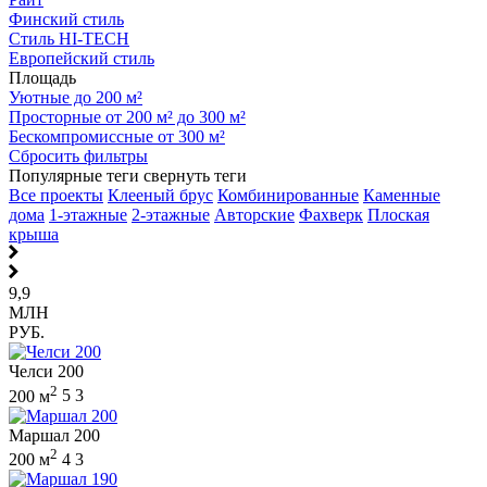
Финский стиль
Стиль HI-TECH
Европейский стиль
Площадь
Уютные до 200 м²
Просторные от 200 м² до 300 м²
Бескомпромиссные от 300 м²
Сбросить фильтры
Популярные теги
свернуть теги
Все проекты
Клееный брус
Комбинированные
Каменные
дома
1-этажные
2-этажные
Авторские
Фахверк
Плоская
крыша
9,9
МЛН
РУБ.
Челси 200
2
200 м
5
3
Маршал 200
2
200 м
4
3