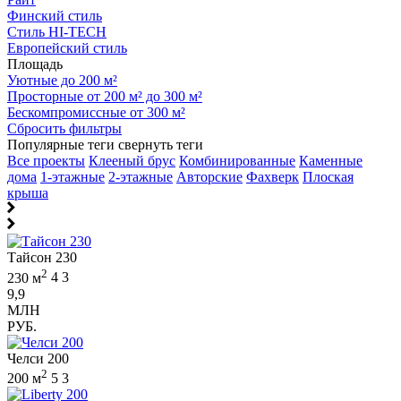
Финский стиль
Стиль HI-TECH
Европейский стиль
Площадь
Уютные до 200 м²
Просторные от 200 м² до 300 м²
Бескомпромиссные от 300 м²
Сбросить фильтры
Популярные теги
свернуть теги
Все проекты
Клееный брус
Комбинированные
Каменные
дома
1-этажные
2-этажные
Авторские
Фахверк
Плоская
крыша
Тайсон 230
2
230 м
4
3
9,9
МЛН
РУБ.
Челси 200
2
200 м
5
3