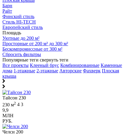
Плоская крыша
Барн
Райт
Финский стиль
Стиль HI-TECH
Европейский стиль
Площадь
Уютные до 200 м²
Просторные от 200 м² до 300 м²
Бескомпромиссные от 300 м²
Сбросить фильтры
Популярные теги
свернуть теги
Все проекты
Клееный брус
Комбинированные
Каменные
дома
1-этажные
2-этажные
Авторские
Фахверк
Плоская
крыша
Тайсон 230
2
230 м
4
3
9,9
МЛН
РУБ.
Челси 200