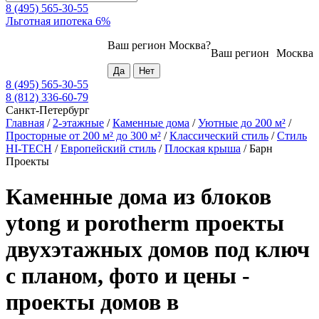
8 (495) 565-30-55
Льготная ипотека 6%
Ваш регион
Москва
?
Ваш регион
Москва
8 (495) 565-30-55
8 (812) 336-60-79
Санкт-Петербург
Главная
/
2-этажные
/
Каменные дома
/
Уютные до 200 м²
/
Просторные от 200 м² до 300 м²
/
Классический стиль
/
Стиль
HI-TECH
/
Европейский стиль
/
Плоская крыша
/
Барн
Проекты
Каменные дома из блоков
ytong и porotherm проекты
двухэтажных домов под ключ
с планом, фото и цены -
проекты домов в