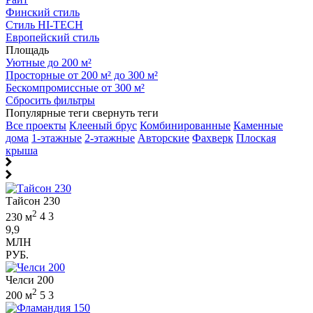
Финский стиль
Стиль HI-TECH
Европейский стиль
Площадь
Уютные до 200 м²
Просторные от 200 м² до 300 м²
Бескомпромиссные от 300 м²
Сбросить фильтры
Популярные теги
свернуть теги
Все проекты
Клееный брус
Комбинированные
Каменные
дома
1-этажные
2-этажные
Авторские
Фахверк
Плоская
крыша
Тайсон 230
2
230 м
4
3
9,9
МЛН
РУБ.
Челси 200
2
200 м
5
3