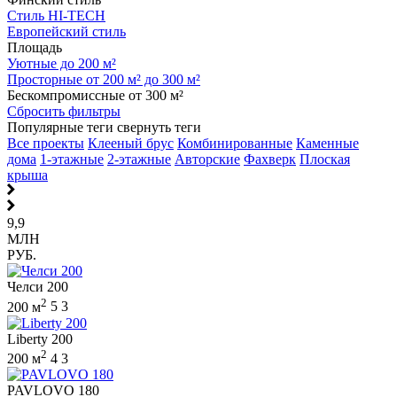
Стиль HI-TECH
Европейский стиль
Площадь
Уютные до 200 м²
Просторные от 200 м² до 300 м²
Бескомпромиссные от 300 м²
Сбросить фильтры
Популярные теги
свернуть теги
Все проекты
Клееный брус
Комбинированные
Каменные
дома
1-этажные
2-этажные
Авторские
Фахверк
Плоская
крыша
9,9
МЛН
РУБ.
Челси 200
2
200 м
5
3
Liberty 200
2
200 м
4
3
PAVLOVO 180