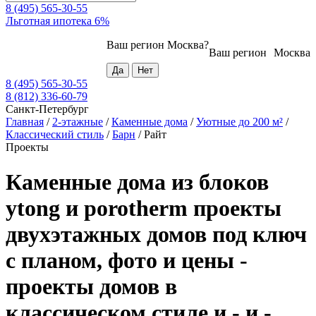
8 (495) 565-30-55
Льготная ипотека 6%
Ваш регион
Москва
?
Ваш регион
Москва
8 (495) 565-30-55
8 (812) 336-60-79
Санкт-Петербург
Главная
/
2-этажные
/
Каменные дома
/
Уютные до 200 м²
/
Классический стиль
/
Барн
/
Райт
Проекты
Каменные дома из блоков
ytong и porotherm проекты
двухэтажных домов под ключ
с планом, фото и цены -
проекты домов в
классическом стиле и - и -