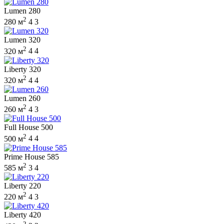
Lumen 280
2
280 м
4
3
Lumen 320
2
320 м
4
4
Liberty 320
2
320 м
4
4
Lumen 260
2
260 м
4
3
Full House 500
2
500 м
4
4
Prime House 585
2
585 м
3
4
Liberty 220
2
220 м
4
3
Liberty 420
2