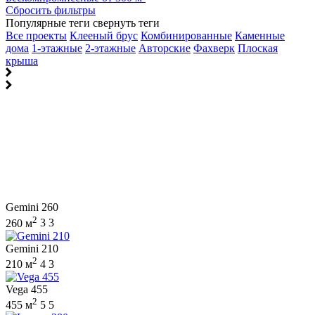
Сбросить фильтры
Популярные теги
свернуть теги
Все проекты
Клееный брус
Комбинированные
Каменные
дома
1-этажные
2-этажные
Авторские
Фахверк
Плоская
крыша
Gemini 260
2
260 м
3
3
Gemini 210
2
210 м
4
3
Vega 455
2
455 м
5
5