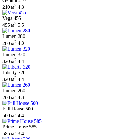
Gemini 210
2
210 м
4
3
Vega 455
2
455 м
5
5
Lumen 280
2
280 м
4
3
Lumen 320
2
320 м
4
4
Liberty 320
2
320 м
4
4
Lumen 260
2
260 м
4
3
Full House 500
2
500 м
4
4
Prime House 585
2
585 м
3
4