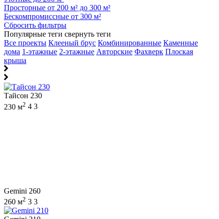
Просторные от 200 м² до 300 м²
Бескомпромиссные от 300 м²
Сбросить фильтры
Популярные теги
свернуть теги
Все проекты
Клееный брус
Комбинированные
Каменные
дома
1-этажные
2-этажные
Авторские
Фахверк
Плоская
крыша
Тайсон 230
2
230 м
4
3
Gemini 260
2
260 м
3
3