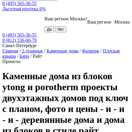
8 (495) 565-30-55
Льготная ипотека 6%
Ваш регион
Москва
?
Ваш регион
Москва
8 (495) 565-30-55
8 (812) 336-60-79
Санкт-Петербург
Главная
/
2-этажные
/
Каменные дома
/
Фахверк
/
Плоская
крыша
/
Барн
/
Райт
Проекты
Каменные дома из блоков
ytong и porotherm проекты
двухэтажных домов под ключ
с планом, фото и цены - и - и
- и - деревянные дома и дома
из блоков в стиле райт