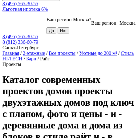
8 (495) 565-30-55
Льготная ипотека 6%
Ваш регион
Москва
?
Ваш регион
Москва
8 (495) 565-30-55
8 (812) 336-60-79
Санкт-Петербург
Главная
/
2-этажные
/
Все проекты
/
Уютные до 200 м²
/
Стиль
HI-TECH
/
Барн
/
Райт
Проекты
Каталог современных
проектов домов проекты
двухэтажных домов под ключ
с планом, фото и цены - и -
деревянные дома и дома из
блоков в стиле райт и - в