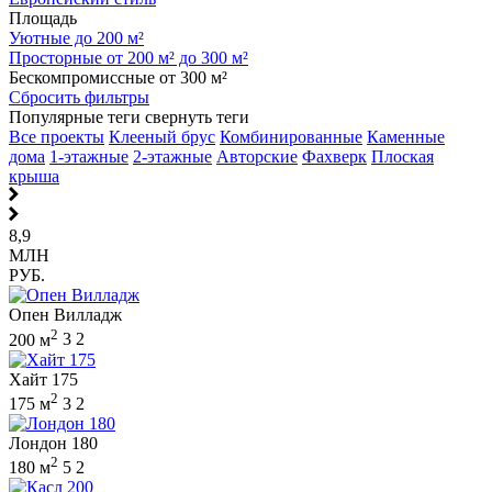
Площадь
Уютные до 200 м²
Просторные от 200 м² до 300 м²
Бескомпромиссные от 300 м²
Сбросить фильтры
Популярные теги
свернуть теги
Все проекты
Клееный брус
Комбинированные
Каменные
дома
1-этажные
2-этажные
Авторские
Фахверк
Плоская
крыша
8,9
МЛН
РУБ.
Опен Вилладж
2
200 м
3
2
Хайт 175
2
175 м
3
2
Лондон 180
2
180 м
5
2