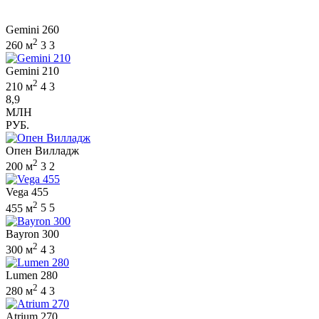
Gemini 260
2
260 м
3
3
Gemini 210
2
210 м
4
3
8,9
МЛН
РУБ.
Опен Вилладж
2
200 м
3
2
Vega 455
2
455 м
5
5
Bayron 300
2
300 м
4
3
Lumen 280
2
280 м
4
3
Atrium 270