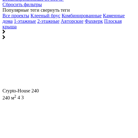
Сбросить фильтры
Популярные теги
свернуть теги
Все проекты
Клееный брус
Комбинированные
Каменные
дома
1-этажные
2-этажные
Авторские
Фахверк
Плоская
крыша
Crypto-House 240
2
240 м
4
3