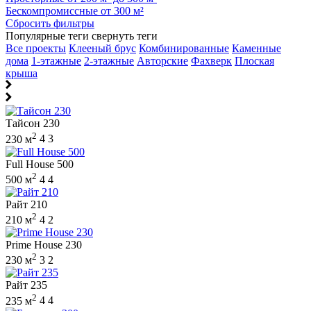
Бескомпромиссные от 300 м²
Сбросить фильтры
Популярные теги
свернуть теги
Все проекты
Клееный брус
Комбинированные
Каменные
дома
1-этажные
2-этажные
Авторские
Фахверк
Плоская
крыша
Тайсон 230
2
230 м
4
3
Full House 500
2
500 м
4
4
Райт 210
2
210 м
4
2
Prime House 230
2
230 м
3
2
Райт 235
2
235 м
4
4