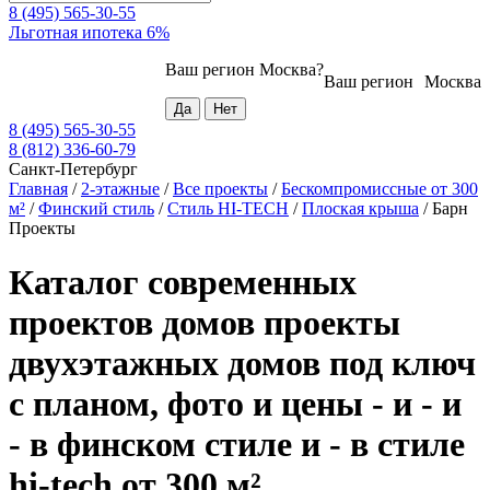
8 (495) 565-30-55
Льготная ипотека 6%
Ваш регион
Москва
?
Ваш регион
Москва
8 (495) 565-30-55
8 (812) 336-60-79
Санкт-Петербург
Главная
/
2-этажные
/
Все проекты
/
Бескомпромиссные от 300
м²
/
Финский стиль
/
Стиль HI-TECH
/
Плоская крыша
/
Барн
Проекты
Каталог современных
проектов домов проекты
двухэтажных домов под ключ
с планом, фото и цены - и - и
- в финском стиле и - в стиле
hi-tech от 300 м²