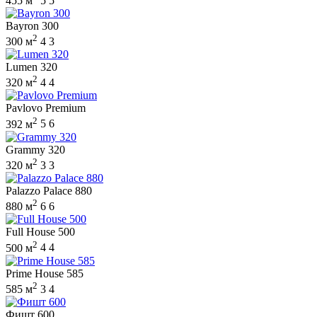
455 м
5
5
Bayron 300
2
300 м
4
3
Lumen 320
2
320 м
4
4
Pavlovo Premium
2
392 м
5
6
Grammy 320
2
320 м
3
3
Palazzo Palace 880
2
880 м
6
6
Full House 500
2
500 м
4
4
Prime House 585
2
585 м
3
4
Фишт 600