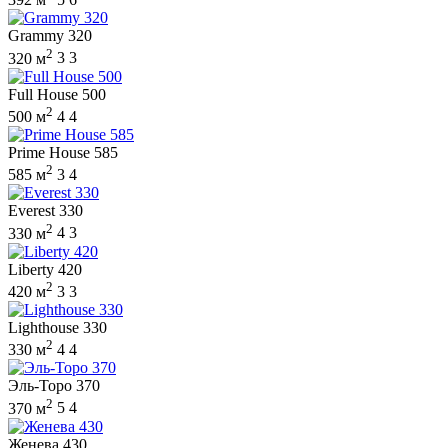
Grammy 320
2
320 м
3
3
Full House 500
2
500 м
4
4
Prime House 585
2
585 м
3
4
Everest 330
2
330 м
4
3
Liberty 420
2
420 м
3
3
Lighthouse 330
2
330 м
4
4
Эль-Торо 370
2
370 м
5
4
Женева 430