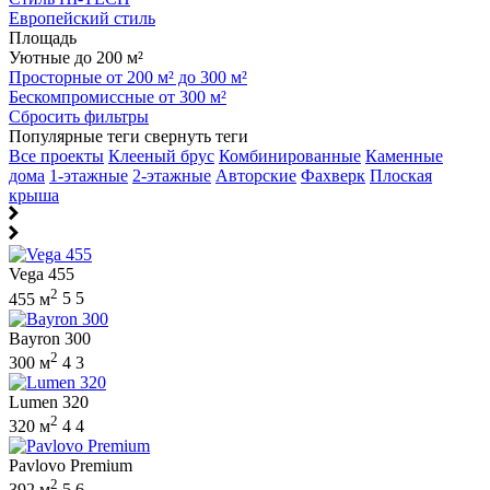
Европейский стиль
Площадь
Уютные до 200 м²
Просторные от 200 м² до 300 м²
Бескомпромиссные от 300 м²
Сбросить фильтры
Популярные теги
свернуть теги
Все проекты
Клееный брус
Комбинированные
Каменные
дома
1-этажные
2-этажные
Авторские
Фахверк
Плоская
крыша
Vega 455
2
455 м
5
5
Bayron 300
2
300 м
4
3
Lumen 320
2
320 м
4
4
Pavlovo Premium
2
392 м
5
6