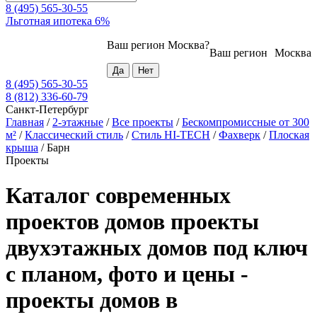
8 (495) 565-30-55
Льготная ипотека 6%
Ваш регион
Москва
?
Ваш регион
Москва
8 (495) 565-30-55
8 (812) 336-60-79
Санкт-Петербург
Главная
/
2-этажные
/
Все проекты
/
Бескомпромиссные от 300
м²
/
Классический стиль
/
Стиль HI-TECH
/
Фахверк
/
Плоская
крыша
/
Барн
Проекты
Каталог современных
проектов домов проекты
двухэтажных домов под ключ
с планом, фото и цены -
проекты домов в