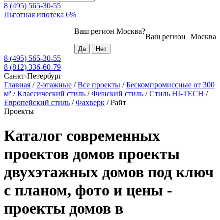
8 (495) 565-30-55
Льготная ипотека 6%
Ваш регион
Москва
?
Ваш регион
Москва
8 (495) 565-30-55
8 (812) 336-60-79
Санкт-Петербург
Главная
/
2-этажные
/
Все проекты
/
Бескомпромиссные от 300
м²
/
Классический стиль
/
Финский стиль
/
Стиль HI-TECH
/
Европейский стиль
/
Фахверк
/
Райт
Проекты
Каталог современных
проектов домов проекты
двухэтажных домов под ключ
с планом, фото и цены -
проекты домов в