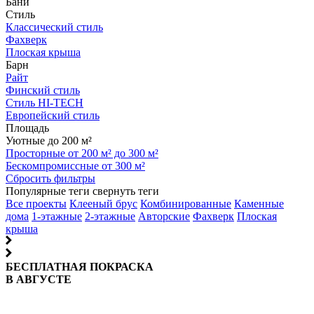
Бани
Стиль
Классический стиль
Фахверк
Плоская крыша
Барн
Райт
Финский стиль
Стиль HI-TECH
Европейский стиль
Площадь
Уютные до 200 м²
Просторные от 200 м² до 300 м²
Бескомпромиссные от 300 м²
Сбросить фильтры
Популярные теги
свернуть теги
Все проекты
Клееный брус
Комбинированные
Каменные
дома
1-этажные
2-этажные
Авторские
Фахверк
Плоская
крыша
БЕСПЛАТНАЯ ПОКРАСКА
В АВГУСТЕ