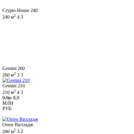
Crypto-House 240
2
240 м
4
3
Gemini 260
2
260 м
3
3
Gemini 210
2
210 м
4
3
9,9р.
8,9
МЛН
РУБ.
Опен Вилладж
2
200 м
3
2