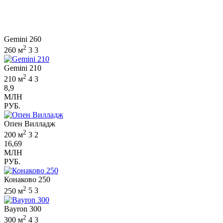
Gemini 260
2
260 м
3
3
Gemini 210
2
210 м
4
3
8,9
МЛН
РУБ.
Опен Вилладж
2
200 м
3
2
16,69
МЛН
РУБ.
Конаково 250
2
250 м
5
3
Bayron 300
2
300 м
4
3