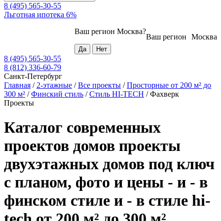
8 (495) 565-30-55
Льготная ипотека 6%
Ваш регион
Москва
?
Ваш регион
Москва
8 (495) 565-30-55
8 (812) 336-60-79
Санкт-Петербург
Главная
/
2-этажные
/
Все проекты
/
Просторные от 200 м² до
300 м²
/
Финский стиль
/
Стиль HI-TECH
/
Фахверк
Проекты
Каталог современных
проектов домов проекты
двухэтажных домов под ключ
с планом, фото и цены - и - в
финском стиле и - в стиле hi-
tech от 200 м² до 300 м²