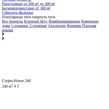
Просторные от 200 м² до 300 м²
Бескомпромиссные от 300 м²
Сбросить фильтры
Популярные теги
свернуть теги
Все проекты
Клееный брус
Комбинированные
Каменные
дома
1-этажные
2-этажные
Авторские
Фахверк
Плоская
крыша
Crypto-House 240
2
240 м
4
3