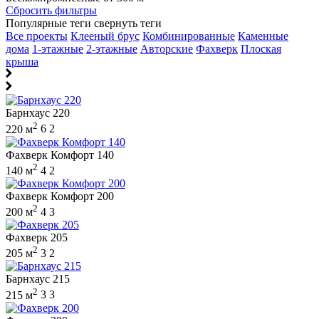
Сбросить фильтры
Популярные теги
свернуть теги
Все проекты
Клееный брус
Комбинированные
Каменные
дома
1-этажные
2-этажные
Авторские
Фахверк
Плоская
крыша
Барнхаус 220
2
220 м
6
2
Фахверк Комфорт 140
2
140 м
4
2
Фахверк Комфорт 200
2
200 м
4
3
Фахверк 205
2
205 м
3
2
Барнхаус 215
2
215 м
3
3