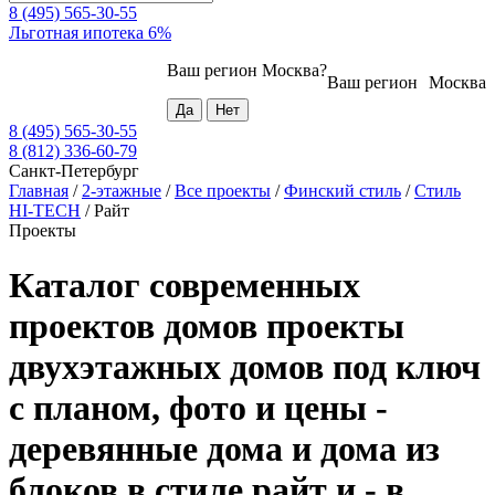
8 (495) 565-30-55
Льготная ипотека 6%
Ваш регион
Москва
?
Ваш регион
Москва
8 (495) 565-30-55
8 (812) 336-60-79
Санкт-Петербург
Главная
/
2-этажные
/
Все проекты
/
Финский стиль
/
Стиль
HI-TECH
/
Райт
Проекты
Каталог современных
проектов домов проекты
двухэтажных домов под ключ
с планом, фото и цены -
деревянные дома и дома из
блоков в стиле райт и - в