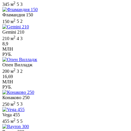
2
345 м
5
3
Фламандия 150
2
150 м
5
2
Gemini 210
2
210 м
4
3
8,9
МЛН
РУБ.
Опен Вилладж
2
200 м
3
2
16,69
МЛН
РУБ.
Конаково 250
2
250 м
5
3
Vega 455
2
455 м
5
5