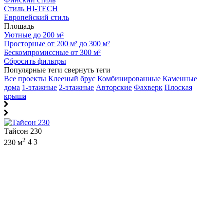
Стиль HI-TECH
Европейский стиль
Площадь
Уютные до 200 м²
Просторные от 200 м² до 300 м²
Бескомпромиссные от 300 м²
Сбросить фильтры
Популярные теги
свернуть теги
Все проекты
Клееный брус
Комбинированные
Каменные
дома
1-этажные
2-этажные
Авторские
Фахверк
Плоская
крыша
Тайсон 230
2
230 м
4
3