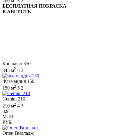
260 м
3
3
БЕСПЛАТНАЯ ПОКРАСКА
В АВГУСТЕ
Конаково 350
2
345 м
5
3
Фламандия 150
2
150 м
5
2
Gemini 210
2
210 м
4
3
8,9
МЛН
РУБ.
Опен Вилладж