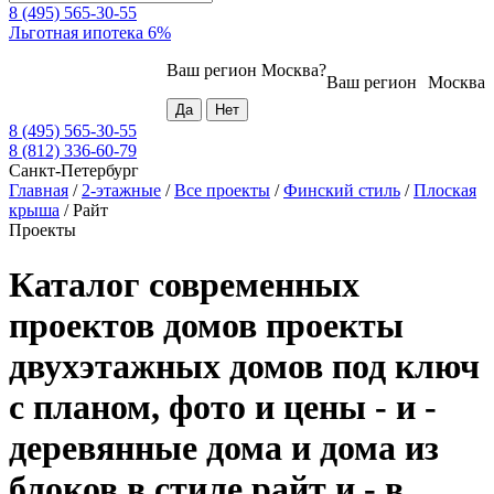
8 (495) 565-30-55
Льготная ипотека 6%
Ваш регион
Москва
?
Ваш регион
Москва
8 (495) 565-30-55
8 (812) 336-60-79
Санкт-Петербург
Главная
/
2-этажные
/
Все проекты
/
Финский стиль
/
Плоская
крыша
/
Райт
Проекты
Каталог современных
проектов домов проекты
двухэтажных домов под ключ
с планом, фото и цены - и -
деревянные дома и дома из
блоков в стиле райт и - в