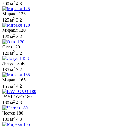
2
200 м
4
3
Миракл 125
2
125 м
3
2
Миракл 120
2
120 м
3
2
Отто 120
2
120 м
3
2
Лотус 135К
2
135 м
3
2
Миракл 165
2
165 м
4
2
PAVLOVO 180
2
180 м
4
3
Честер 180
2
180 м
4
3