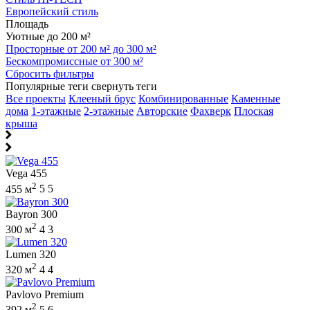
Европейский стиль
Площадь
Уютные до 200 м²
Просторные от 200 м² до 300 м²
Бескомпромиссные от 300 м²
Сбросить фильтры
Популярные теги
свернуть теги
Все проекты
Клееный брус
Комбинированные
Каменные
дома
1-этажные
2-этажные
Авторские
Фахверк
Плоская
крыша
Vega 455
2
455 м
5
5
Bayron 300
2
300 м
4
3
Lumen 320
2
320 м
4
4
Pavlovo Premium
2
392 м
5
6