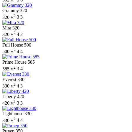
Grammy 320
2
320 м
3
3
Mira 320
2
320 м
4
2
Full House 500
2
500 м
4
4
Prime House 585
2
585 м
3
4
Everest 330
2
330 м
4
3
Liberty 420
2
420 м
3
3
Lighthouse 330
2
330 м
4
4
Ривер 350