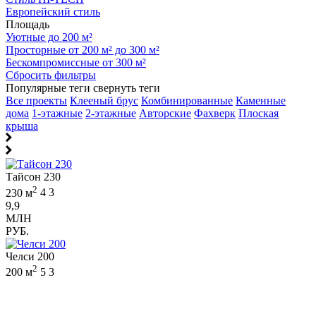
Европейский стиль
Площадь
Уютные до 200 м²
Просторные от 200 м² до 300 м²
Бескомпромиссные от 300 м²
Сбросить фильтры
Популярные теги
свернуть теги
Все проекты
Клееный брус
Комбинированные
Каменные
дома
1-этажные
2-этажные
Авторские
Фахверк
Плоская
крыша
Тайсон 230
2
230 м
4
3
9,9
МЛН
РУБ.
Челси 200
2
200 м
5
3