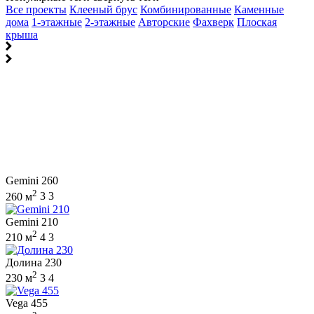
Все проекты
Клееный брус
Комбинированные
Каменные
дома
1-этажные
2-этажные
Авторские
Фахверк
Плоская
крыша
Gemini 260
2
260 м
3
3
Gemini 210
2
210 м
4
3
Долина 230
2
230 м
3
4
Vega 455