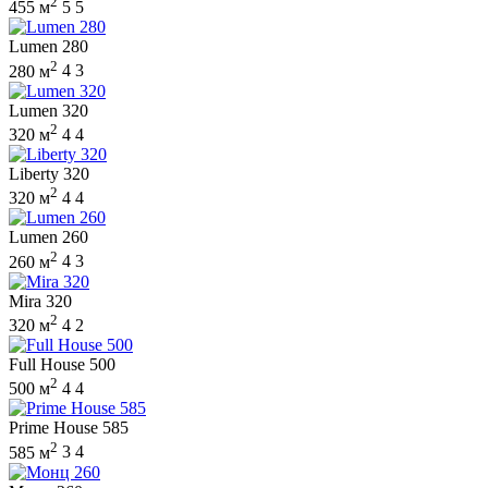
2
455 м
5
5
Lumen 280
2
280 м
4
3
Lumen 320
2
320 м
4
4
Liberty 320
2
320 м
4
4
Lumen 260
2
260 м
4
3
Mira 320
2
320 м
4
2
Full House 500
2
500 м
4
4
Prime House 585
2
585 м
3
4