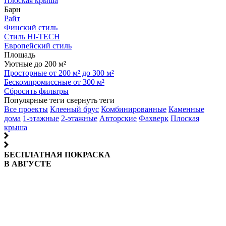
Плоская крыша
Барн
Райт
Финский стиль
Стиль HI-TECH
Европейский стиль
Площадь
Уютные до 200 м²
Просторные от 200 м² до 300 м²
Бескомпромиссные от 300 м²
Сбросить фильтры
Популярные теги
свернуть теги
Все проекты
Клееный брус
Комбинированные
Каменные
дома
1-этажные
2-этажные
Авторские
Фахверк
Плоская
крыша
БЕСПЛАТНАЯ ПОКРАСКА
В АВГУСТЕ