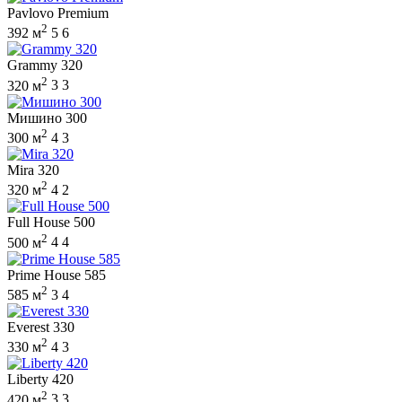
Pavlovo Premium
2
392 м
5
6
Grammy 320
2
320 м
3
3
Мишино 300
2
300 м
4
3
Mira 320
2
320 м
4
2
Full House 500
2
500 м
4
4
Prime House 585
2
585 м
3
4
Everest 330
2
330 м
4
3
Liberty 420
2
420 м
3
3