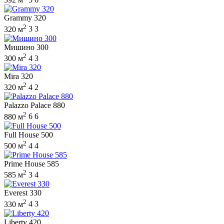
Grammy 320
2
320 м
3
3
Мишино 300
2
300 м
4
3
Mira 320
2
320 м
4
2
Palazzo Palace 880
2
880 м
6
6
Full House 500
2
500 м
4
4
Prime House 585
2
585 м
3
4
Everest 330
2
330 м
4
3
Liberty 420