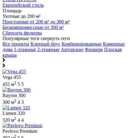
Европейский стиль
Площадь
Уютные до 200 м²
Просторные от 200 м² до 300 м²
Бескомпромиссные от 300 м²
Сбросить фильтры
Популярные теги
свернуть теги
Все проекты
Клееный брус
Комбинированные
Каменные
дома
1-этажные
2-этажные
Авторские
Фахверк
Плоская
крыша
Vega 455
2
455 м
5
5
Bayron 300
2
300 м
4
3
Lumen 320
2
320 м
4
4
Pavlovo Premium
2
392 м
5
6