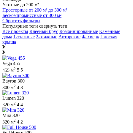
Уютные до 200 м²
Просторные от 200 м² до 300 м²
Бескомпромиссные от 300 м²
Сбросить фильтры
Популярные теги
свернуть теги
Все проекты
Клееный брус
Комбинированные
Каменные
дома
1-этажные
2-этажные
Авторские
Фахверк
Плоская
крыша
Vega 455
2
455 м
5
5
Bayron 300
2
300 м
4
3
Lumen 320
2
320 м
4
4
Mira 320
2
320 м
4
2
Full House 500