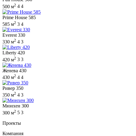
2
500 м
4
4
Prime House 585
2
585 м
3
4
Everest 330
2
330 м
4
3
Liberty 420
2
420 м
3
3
Женева 430
2
430 м
4
4
Ривер 350
2
350 м
4
3
Мюнхен 300
2
300 м
5
3
Проекты
Компания