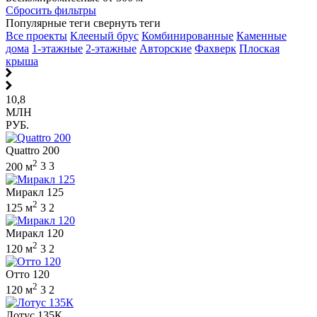
Сбросить фильтры
Популярные теги
свернуть теги
Все проекты
Клееный брус
Комбинированные
Каменные
дома
1-этажные
2-этажные
Авторские
Фахверк
Плоская
крыша
10,8
МЛН
РУБ.
Quattro 200
2
200 м
3
3
Миракл 125
2
125 м
3
2
Миракл 120
2
120 м
3
2
Отто 120
2
120 м
3
2
Лотус 135К