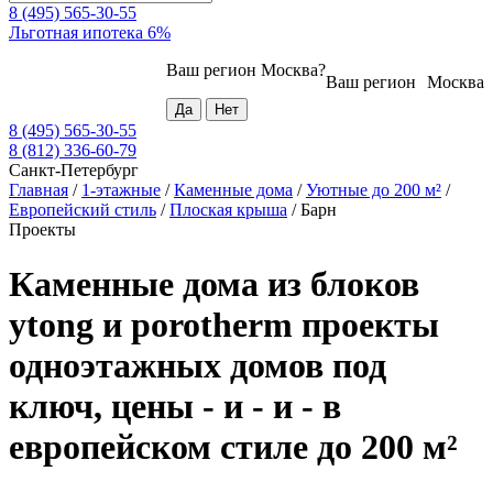
8 (495) 565-30-55
Льготная ипотека 6%
Ваш регион
Москва
?
Ваш регион
Москва
8 (495) 565-30-55
8 (812) 336-60-79
Санкт-Петербург
Главная
/
1-этажные
/
Каменные дома
/
Уютные до 200 м²
/
Европейский стиль
/
Плоская крыша
/
Барн
Проекты
Каменные дома из блоков
ytong и porotherm проекты
одноэтажных домов под
ключ, цены - и - и - в
европейском стиле до 200 м²