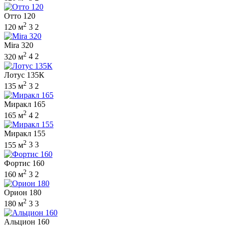
Отто 120
2
120 м
3
2
Mira 320
2
320 м
4
2
Лотус 135К
2
135 м
3
2
Миракл 165
2
165 м
4
2
Миракл 155
2
155 м
3
3
Фортис 160
2
160 м
3
2
Орион 180
2
180 м
3
3
Альцион 160