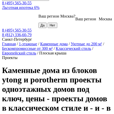
8 (495) 565-30-55
Льготная ипотека 6%
Ваш регион
Москва
?
Ваш регион
Москва
8 (495) 565-30-55
8 (812) 336-60-79
Санкт-Петербург
Главная
/
1-этажные
/
Каменные дома
/
Уютные до 200 м²
/
Бескомпромиссные от 300 м²
/
Классический стиль
/
Европейский стиль
/
Плоская крыша
Проекты
Каменные дома из блоков
ytong и porotherm проекты
одноэтажных домов под
ключ, цены - проекты домов
в классическом стиле и - и - в