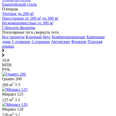
Европейский стиль
Площадь
Уютные до 200 м²
Просторные от 200 м² до 300 м²
Бескомпромиссные от 300 м²
Сбросить фильтры
Популярные теги
свернуть теги
Все проекты
Клееный брус
Комбинированные
Каменные
дома
1-этажные
2-этажные
Авторские
Фахверк
Плоская
крыша
10,8
МЛН
РУБ.
Quattro 200
2
200 м
3
3
Миракл 125
2
125 м
3
2
Миракл 120
2
120 м
3
2