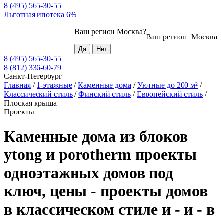
8 (495) 565-30-55
Льготная ипотека 6%
Ваш регион
Москва
?
Ваш регион
Москва
8 (495) 565-30-55
8 (812) 336-60-79
Санкт-Петербург
Главная
/
1-этажные
/
Каменные дома
/
Уютные до 200 м²
/
Классический стиль
/
Финский стиль
/
Европейский стиль
/
Плоская крыша
Проекты
Каменные дома из блоков
ytong и porotherm проекты
одноэтажных домов под
ключ, цены - проекты домов
в классическом стиле и - и - в