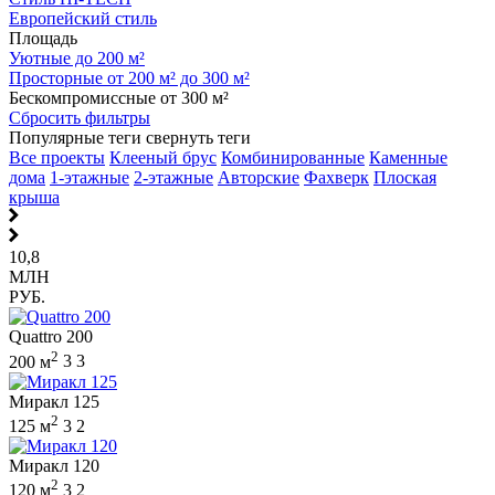
Европейский стиль
Площадь
Уютные до 200 м²
Просторные от 200 м² до 300 м²
Бескомпромиссные от 300 м²
Сбросить фильтры
Популярные теги
свернуть теги
Все проекты
Клееный брус
Комбинированные
Каменные
дома
1-этажные
2-этажные
Авторские
Фахверк
Плоская
крыша
10,8
МЛН
РУБ.
Quattro 200
2
200 м
3
3
Миракл 125
2
125 м
3
2
Миракл 120
2
120 м
3
2