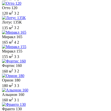
Отто 120
2
120 м
3
2
Лотус 135К
2
135 м
3
2
Миракл 165
2
165 м
4
2
Миракл 155
2
155 м
3
3
Фортис 160
2
160 м
3
2
Орион 180
2
180 м
3
3
Альцион 160
2
160 м
3
1
Франто 130