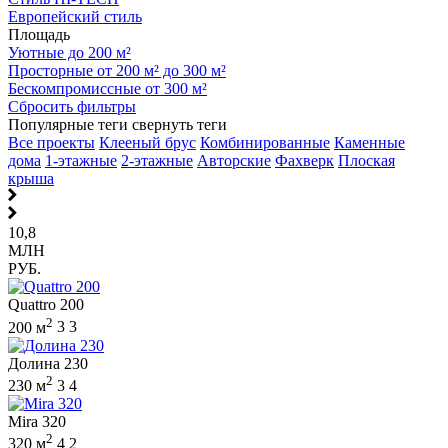
Европейский стиль
Площадь
Уютные до 200 м²
Просторные от 200 м² до 300 м²
Бескомпромиссные от 300 м²
Сбросить фильтры
Популярные теги
свернуть теги
Все проекты
Клееный брус
Комбинированные
Каменные
дома
1-этажные
2-этажные
Авторские
Фахверк
Плоская
крыша
10,8
МЛН
РУБ.
Quattro 200
2
200 м
3
3
Долина 230
2
230 м
3
4
Mira 320
2
320 м
4
2