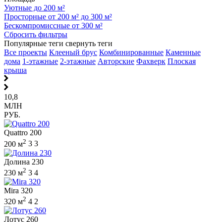
Уютные до 200 м²
Просторные от 200 м² до 300 м²
Бескомпромиссные от 300 м²
Сбросить фильтры
Популярные теги
свернуть теги
Все проекты
Клееный брус
Комбинированные
Каменные
дома
1-этажные
2-этажные
Авторские
Фахверк
Плоская
крыша
10,8
МЛН
РУБ.
Quattro 200
2
200 м
3
3
Долина 230
2
230 м
3
4
Mira 320
2
320 м
4
2
Лотус 260