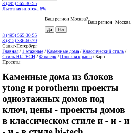
8 (495) 565-30-55
Льготная ипотека 6%
Ваш регион
Москва
?
Ваш регион
Москва
8 (495) 565-30-55
8 (812) 336-60-79
Санкт-Петербург
Главная
/
1-этажные
/
Каменные дома
/
Классический стиль
/
Стиль HI-TECH
/
Фахверк
/
Плоская крыша
/
Барн
Проекты
Каменные дома из блоков
ytong и porotherm проекты
одноэтажных домов под
ключ, цены - проекты домов
в классическом стиле и - и - и
- и - в стиле hi-tech