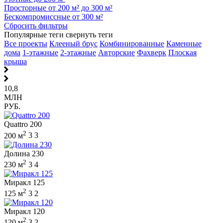
Просторные от 200 м² до 300 м²
Бескомпромиссные от 300 м²
Сбросить фильтры
Популярные теги
свернуть теги
Все проекты
Клееный брус
Комбинированные
Каменные
дома
1-этажные
2-этажные
Авторские
Фахверк
Плоская
крыша
10,8
МЛН
РУБ.
Quattro 200
2
200 м
3
3
Долина 230
2
230 м
3
4
Миракл 125
2
125 м
3
2
Миракл 120
2
120 м
3
2