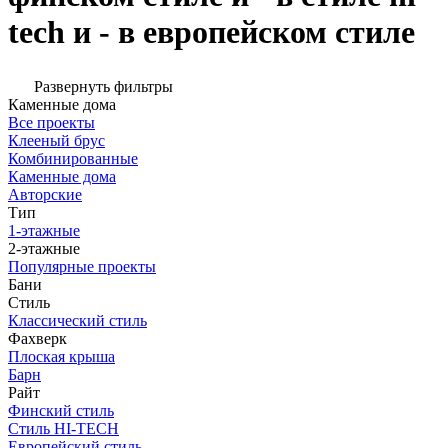
tech и - в европейском стиле
Развернуть фильтры
Каменные дома
Все проекты
Клееный брус
Комбинированные
Каменные дома
Авторские
Тип
1-этажные
2-этажные
Популярные проекты
Бани
Стиль
Классический стиль
Фахверк
Плоская крыша
Барн
Райт
Финский стиль
Стиль HI-TECH
Европейский стиль