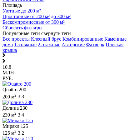
Площадь
Уютные до 200 м²
Просторные от 200 м² до 300 м²
Бескомпромиссные от 300 м²
Сбросить фильтры
Популярные теги
свернуть теги
Все проекты
Клееный брус
Комбинированные
Каменные
дома
1-этажные
2-этажные
Авторские
Фахверк
Плоская
крыша
10,8
МЛН
РУБ.
Quattro 200
2
200 м
3
3
Долина 230
2
230 м
3
4
Миракл 125
2
125 м
3
2