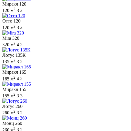
Миракл 120
2
120 м
3
2
Отто 120
2
120 м
3
2
Mira 320
2
320 м
4
2
Лотус 135К
2
135 м
3
2
Миракл 165
2
165 м
4
2
Миракл 155
2
155 м
3
3
Лотус 260
2
260 м
3
2
Монц 260
2
260 м
3
2