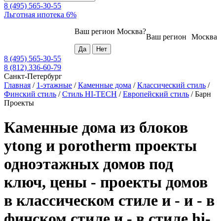
8 (495) 565-30-55
Льготная ипотека 6%
Ваш регион
Москва
?
Ваш регион
Москва
8 (495) 565-30-55
8 (812) 336-60-79
Санкт-Петербург
Главная
/
1-этажные
/
Каменные дома
/
Классический стиль
/
Финский стиль
/
Стиль HI-TECH
/
Европейский стиль
/
Барн
Проекты
Каменные дома из блоков
ytong и porotherm проекты
одноэтажных домов под
ключ, цены - проекты домов
в классическом стиле и - и - в
финском стиле и - в стиле hi-