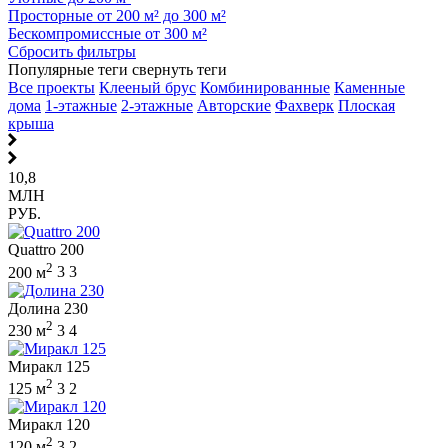
Просторные от 200 м² до 300 м²
Бескомпромиссные от 300 м²
Сбросить фильтры
Популярные теги
свернуть теги
Все проекты
Клееный брус
Комбинированные
Каменные
дома
1-этажные
2-этажные
Авторские
Фахверк
Плоская
крыша
10,8
МЛН
РУБ.
Quattro 200
2
200 м
3
3
Долина 230
2
230 м
3
4
Миракл 125
2
125 м
3
2
Миракл 120
2
120 м
3
2