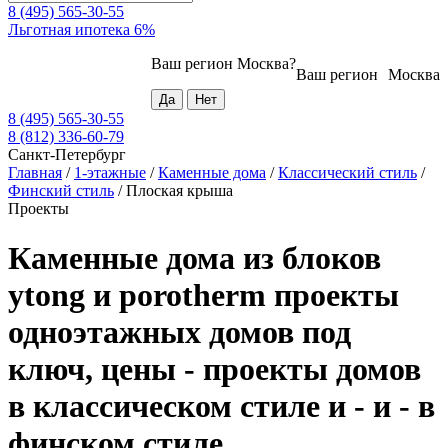
8 (495) 565-30-55
Льготная ипотека 6%
Ваш регион
Москва
?
Ваш регион
Москва
8 (495) 565-30-55
8 (812) 336-60-79
Санкт-Петербург
Главная
/
1-этажные
/
Каменные дома
/
Классический стиль
/
Финский стиль
/
Плоская крыша
Проекты
Каменные дома из блоков
ytong и porotherm проекты
одноэтажных домов под
ключ, цены - проекты домов
в классическом стиле и - и - в
финском стиле