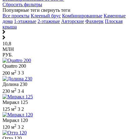
Сбросить фильтры
Популярные теги
свернуть теги
Все проекты
Клееный брус
Комбинированные
Каменные
дома
1-этажные
2-этажные
Авторские
Фахверк
Плоская
крыша
10,8
МЛН
РУБ.
Quattro 200
2
200 м
3
3
Долина 230
2
230 м
3
4
Миракл 125
2
125 м
3
2
Миракл 120
2
120 м
3
2
Отто 120