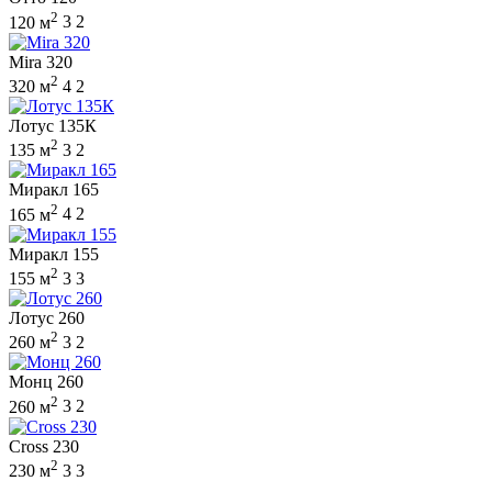
2
120 м
3
2
Mira 320
2
320 м
4
2
Лотус 135К
2
135 м
3
2
Миракл 165
2
165 м
4
2
Миракл 155
2
155 м
3
3
Лотус 260
2
260 м
3
2
Монц 260
2
260 м
3
2
Cross 230
2
230 м
3
3