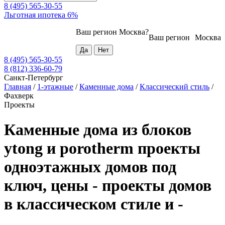
8 (495) 565-30-55
Льготная ипотека 6%
Ваш регион
Москва
?
Ваш регион
Москва
8 (495) 565-30-55
8 (812) 336-60-79
Санкт-Петербург
Главная
/
1-этажные
/
Каменные дома
/
Классический стиль
/
Фахверк
Проекты
Каменные дома из блоков
ytong и porotherm проекты
одноэтажных домов под
ключ, цены - проекты домов
в классическом стиле и -