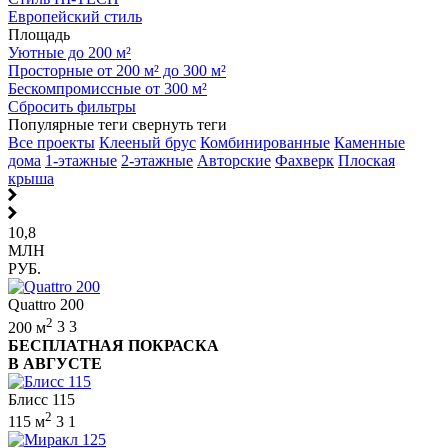
Европейский стиль
Площадь
Уютные до 200 м²
Просторные от 200 м² до 300 м²
Бескомпромиссные от 300 м²
Сбросить фильтры
Популярные теги
свернуть теги
Все проекты
Клееный брус
Комбинированные
Каменные
дома
1-этажные
2-этажные
Авторские
Фахверк
Плоская
крыша
10,8
МЛН
РУБ.
Quattro 200
2
200 м
3
3
БЕСПЛАТНАЯ ПОКРАСКА
В АВГУСТЕ
Блисс 115
2
115 м
3
1