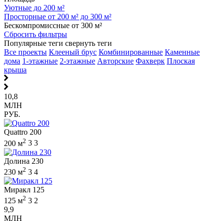
Уютные до 200 м²
Просторные от 200 м² до 300 м²
Бескомпромиссные от 300 м²
Сбросить фильтры
Популярные теги
свернуть теги
Все проекты
Клееный брус
Комбинированные
Каменные
дома
1-этажные
2-этажные
Авторские
Фахверк
Плоская
крыша
10,8
МЛН
РУБ.
Quattro 200
2
200 м
3
3
Долина 230
2
230 м
3
4
Миракл 125
2
125 м
3
2
9,9
МЛН