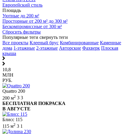
Европейский стиль
Площадь
Уютные до 200 м²
Просторные от 200 м² до 300 м²
Бескомпромиссные от 300 м²
Сбросить фильтры
Популярные теги
свернуть теги
Все проекты
Клееный брус
Комбинированные
Каменные
дома
1-этажные
2-этажные
Авторские
Фахверк
Плоская
крыша
10,8
МЛН
РУБ.
Quattro 200
2
200 м
3
3
БЕСПЛАТНАЯ ПОКРАСКА
В АВГУСТЕ
Блисс 115
2
115 м
3
1