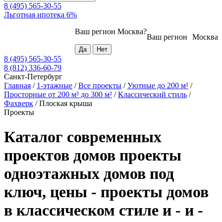
8 (495) 565-30-55
Льготная ипотека 6%
Ваш регион
Москва
?
Ваш регион
Москва
8 (495) 565-30-55
8 (812) 336-60-79
Санкт-Петербург
Главная
/
1-этажные
/
Все проекты
/
Уютные до 200 м²
/
Просторные от 200 м² до 300 м²
/
Классический стиль
/
Фахверк
/
Плоская крыша
Проекты
Каталог современных
проектов домов проекты
одноэтажных домов под
ключ, цены - проекты домов
в классическом стиле и - и -