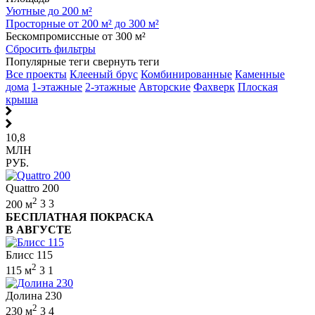
Уютные до 200 м²
Просторные от 200 м² до 300 м²
Бескомпромиссные от 300 м²
Сбросить фильтры
Популярные теги
свернуть теги
Все проекты
Клееный брус
Комбинированные
Каменные
дома
1-этажные
2-этажные
Авторские
Фахверк
Плоская
крыша
10,8
МЛН
РУБ.
Quattro 200
2
200 м
3
3
БЕСПЛАТНАЯ ПОКРАСКА
В АВГУСТЕ
Блисс 115
2
115 м
3
1
Долина 230
2
230 м
3
4