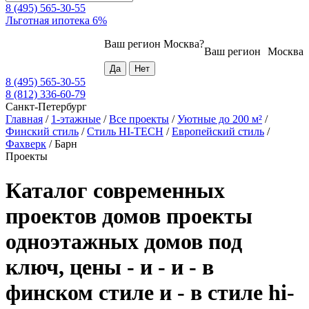
8 (495) 565-30-55
Льготная ипотека 6%
Ваш регион
Москва
?
Ваш регион
Москва
8 (495) 565-30-55
8 (812) 336-60-79
Санкт-Петербург
Главная
/
1-этажные
/
Все проекты
/
Уютные до 200 м²
/
Финский стиль
/
Стиль HI-TECH
/
Европейский стиль
/
Фахверк
/
Барн
Проекты
Каталог современных
проектов домов проекты
одноэтажных домов под
ключ, цены - и - и - в
финском стиле и - в стиле hi-