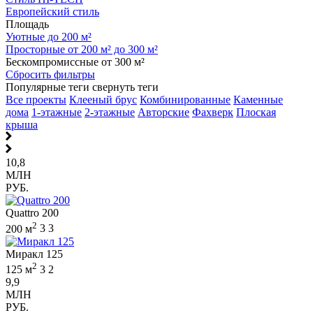
Европейский стиль
Площадь
Уютные до 200 м²
Просторные от 200 м² до 300 м²
Бескомпромиссные от 300 м²
Сбросить фильтры
Популярные теги
свернуть теги
Все проекты
Клееный брус
Комбинированные
Каменные
дома
1-этажные
2-этажные
Авторские
Фахверк
Плоская
крыша
10,8
МЛН
РУБ.
Quattro 200
2
200 м
3
3
Миракл 125
2
125 м
3
2
9,9
МЛН
РУБ.