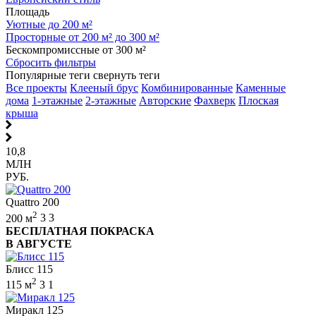
Площадь
Уютные до 200 м²
Просторные от 200 м² до 300 м²
Бескомпромиссные от 300 м²
Сбросить фильтры
Популярные теги
свернуть теги
Все проекты
Клееный брус
Комбинированные
Каменные
дома
1-этажные
2-этажные
Авторские
Фахверк
Плоская
крыша
10,8
МЛН
РУБ.
Quattro 200
2
200 м
3
3
БЕСПЛАТНАЯ ПОКРАСКА
В АВГУСТЕ
Блисс 115
2
115 м
3
1
Миракл 125