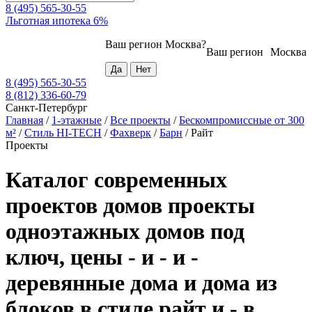
8 (495) 565-30-55
Льготная ипотека 6%
Ваш регион
Москва
?
Ваш регион
Москва
8 (495) 565-30-55
8 (812) 336-60-79
Санкт-Петербург
Главная
/
1-этажные
/
Все проекты
/
Бескомпромиссные от 300
м²
/
Стиль HI-TECH
/
Фахверк
/
Барн
/
Райт
Проекты
Каталог современных
проектов домов проекты
одноэтажных домов под
ключ, цены - и - и -
деревянные дома и дома из
блоков в стиле райт и - в