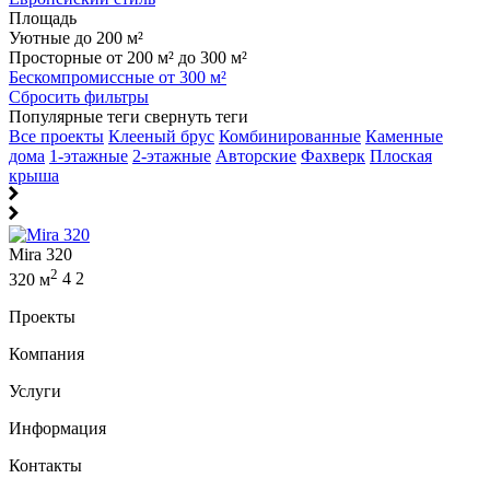
Площадь
Уютные до 200 м²
Просторные от 200 м² до 300 м²
Бескомпромиссные от 300 м²
Сбросить фильтры
Популярные теги
свернуть теги
Все проекты
Клееный брус
Комбинированные
Каменные
дома
1-этажные
2-этажные
Авторские
Фахверк
Плоская
крыша
Mira 320
2
320 м
4
2
Проекты
Компания
Услуги
Информация
Контакты