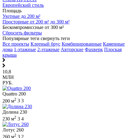
Европейский стиль
Площадь
Уютные до 200 м²
Просторные от 200 м² до 300 м²
Бескомпромиссные от 300 м²
Сбросить фильтры
Популярные теги
свернуть теги
Все проекты
Клееный брус
Комбинированные
Каменные
дома
1-этажные
2-этажные
Авторские
Фахверк
Плоская
крыша
10,8
МЛН
РУБ.
Quattro 200
2
200 м
3
3
Долина 230
2
230 м
3
4
Лотус 260
2
260 м
3
2