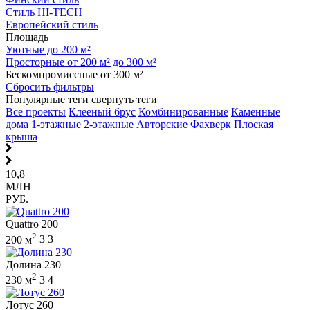
Стиль HI-TECH
Европейский стиль
Площадь
Уютные до 200 м²
Просторные от 200 м² до 300 м²
Бескомпромиссные от 300 м²
Сбросить фильтры
Популярные теги
свернуть теги
Все проекты
Клееный брус
Комбинированные
Каменные
дома
1-этажные
2-этажные
Авторские
Фахверк
Плоская
крыша
10,8
МЛН
РУБ.
Quattro 200
2
200 м
3
3
Долина 230
2
230 м
3
4
Лотус 260