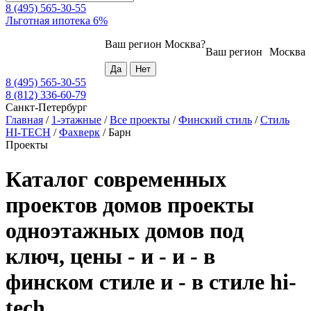
8 (495) 565-30-55
Льготная ипотека 6%
Ваш регион
Москва
?
Ваш регион
Москва
8 (495) 565-30-55
8 (812) 336-60-79
Санкт-Петербург
Главная
/
1-этажные
/
Все проекты
/
Финский стиль
/
Стиль
HI-TECH
/
Фахверк
/
Барн
Проекты
Каталог современных
проектов домов проекты
одноэтажных домов под
ключ, цены - и - и - в
финском стиле и - в стиле hi-
tech