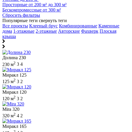
Просторные от 200 м² до 300 м²
Бескомпромиссные от 300 м²
Сбросить фильтры
Популярные теги
свернуть теги
Все проекты
Клееный брус
Комбинированные
Каменные
дома
1-этажные
2-этажные
Авторские
Фахверк
Плоская
крыша
Долина 230
2
230 м
3
4
Миракл 125
2
125 м
3
2
Миракл 120
2
120 м
3
2
Mira 320
2
320 м
4
2
Миракл 165
2