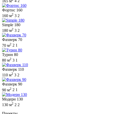
165 м
4
2
Фортис 160
2
160 м
3
2
Simple 180
2
180 м
3
2
Фахверк 70
2
70 м
2
1
Турин 80
2
80 м
3
1
Фахверк 110
2
110 м
3
2
Фахверк 90
2
90 м
2
1
Модерн 130
2
130 м
2
2
Проекты