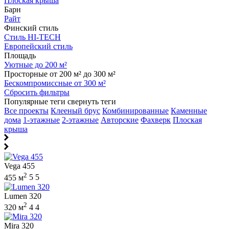
Плоская крыша
Барн
Райт
Финский стиль
Стиль HI-TECH
Европейский стиль
Площадь
Уютные до 200 м²
Просторные от 200 м² до 300 м²
Бескомпромиссные от 300 м²
Сбросить фильтры
Популярные теги
свернуть теги
Все проекты
Клееный брус
Комбинированные
Каменные
дома
1-этажные
2-этажные
Авторские
Фахверк
Плоская
крыша
Vega 455
2
455 м
5
5
Lumen 320
2
320 м
4
4
Mira 320