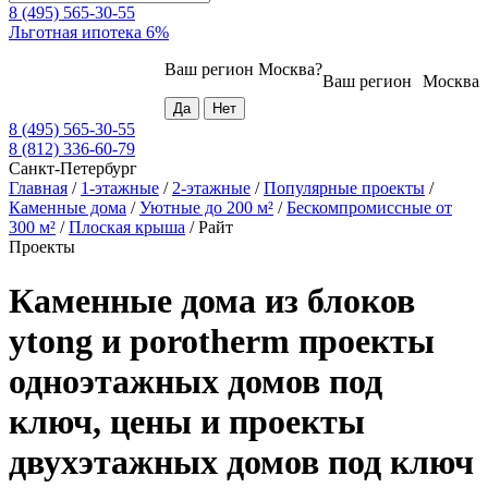
8 (495) 565-30-55
Льготная ипотека 6%
Ваш регион
Москва
?
Ваш регион
Москва
8 (495) 565-30-55
8 (812) 336-60-79
Санкт-Петербург
Главная
/
1-этажные
/
2-этажные
/
Популярные проекты
/
Каменные дома
/
Уютные до 200 м²
/
Бескомпромиссные от
300 м²
/
Плоская крыша
/
Райт
Проекты
Каменные дома из блоков
ytong и porotherm проекты
одноэтажных домов под
ключ, цены и проекты
двухэтажных домов под ключ