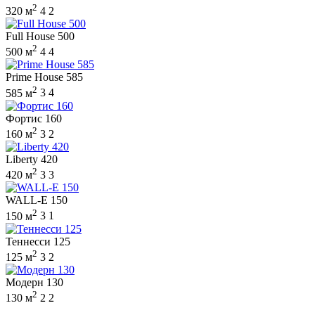
2
320 м
4
2
Full House 500
2
500 м
4
4
Prime House 585
2
585 м
3
4
Фортис 160
2
160 м
3
2
Liberty 420
2
420 м
3
3
WALL-E 150
2
150 м
3
1
Теннесси 125
2
125 м
3
2
Модерн 130
2
130 м
2
2