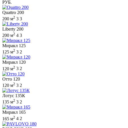
РУБ.
Quattro 200
2
200 м
3
3
Liberty 200
2
200 м
4
3
Миракл 125
2
125 м
3
2
Миракл 120
2
120 м
3
2
Отто 120
2
120 м
3
2
Лотус 135К
2
135 м
3
2
Миракл 165
2
165 м
4
2