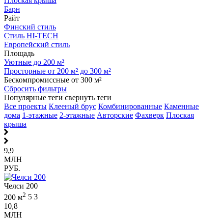
Плоская крыша
Барн
Райт
Финский стиль
Стиль HI-TECH
Европейский стиль
Площадь
Уютные до 200 м²
Просторные от 200 м² до 300 м²
Бескомпромиссные от 300 м²
Сбросить фильтры
Популярные теги
свернуть теги
Все проекты
Клееный брус
Комбинированные
Каменные
дома
1-этажные
2-этажные
Авторские
Фахверк
Плоская
крыша
9,9
МЛН
РУБ.
Челси 200
2
200 м
5
3
10,8
МЛН