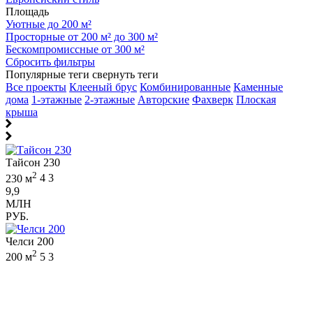
Площадь
Уютные до 200 м²
Просторные от 200 м² до 300 м²
Бескомпромиссные от 300 м²
Сбросить фильтры
Популярные теги
свернуть теги
Все проекты
Клееный брус
Комбинированные
Каменные
дома
1-этажные
2-этажные
Авторские
Фахверк
Плоская
крыша
Тайсон 230
2
230 м
4
3
9,9
МЛН
РУБ.
Челси 200
2
200 м
5
3