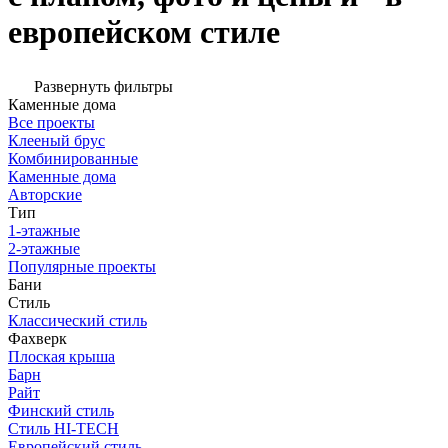
европейском стиле
Развернуть фильтры
Каменные дома
Все проекты
Клееный брус
Комбинированные
Каменные дома
Авторские
Тип
1-этажные
2-этажные
Популярные проекты
Бани
Стиль
Классический стиль
Фахверк
Плоская крыша
Барн
Райт
Финский стиль
Стиль HI-TECH
Европейский стиль